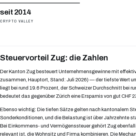
seit 2014
CRYPTO VALLEY
Steuervorteil Zug: die Zahlen
Der Kanton Zug besteuert Unternehmensgewinne mit effekti
zusammen, Hauptort, Stand: Juli 2026) — der tiefste Wert u
liegt bei rund 19.6 Prozent, der Schweizer Durchschnitt bei 
bedeutet das gegenüber Zürich eine Ersparnis von gut CHF 23
Ebenso wichtig: Die tiefen Sätze gelten nach kantonalem Ste
Sonderkonditionen, und die Belastung ist über Jahrzehnte sta
Bei Einkommens- und Vermögenssteuer gehört Zug ebenfalls
relevant ist, die Wohnsitz und Firma kombinieren. Die Mecha