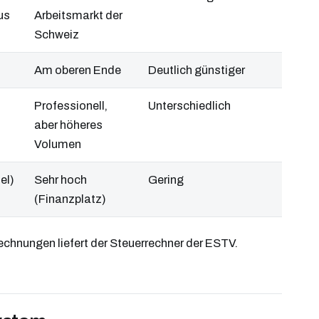
us
Arbeitsmarkt der
Schweiz
Am oberen Ende
Deutlich günstiger
Professionell,
Unterschiedlich
aber höheres
Volumen
el)
Sehr hoch
Gering
(Finanzplatz)
rechnungen liefert der Steuerrechner der ESTV.