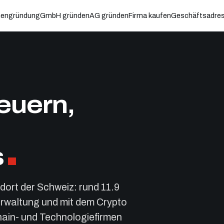
mengründung
GmbH gründen
AG gründen
Firma kaufen
Geschäftsadre
euern,
s
ort der Schweiz: rund 11.9
Verwaltung und mit dem Crypto
hain- und Technologiefirmen