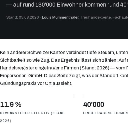
— auf rund 130'000 Einwohner kommen rund 40'
Stand: 05.08.2026
·
Louis Mummenthaler
, Treuhandexperte, Fachau
Kein anderer Schweizer Kanton verbindet tiefe Steuern, unt
Sichtbarkeit so wie Zug. Das Ergebnis lässt sich zählen: A
Handelsregister eingetragene Firmen (Stand: 2026) — vom Ro
Einpersonen-GmbH. Diese Seite zeigt, was der Standort konkr
Gründungspraxis vor Ort aussieht.
11.9 %
40'000
GEWINNSTEUER EFFEKTIV (STAND
EINGETRAGENE FIRMEN
2026)