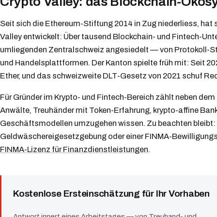
Crypto Valley: das Blockchain-Ökos
Seit sich die Ethereum-Stiftung 2014 in Zug niederliess, hat
Valley entwickelt: Über tausend Blockchain- und Fintech-U
umliegenden Zentralschweiz angesiedelt — von Protokoll-St
und Handelsplattformen. Der Kanton spielte früh mit: Seit 2
Ether, und das schweizweite DLT-Gesetz von 2021 schuf Rech
Für Gründer im Krypto- und Fintech-Bereich zählt neben dem
Anwälte, Treuhänder mit Token-Erfahrung, krypto-affine Bank
Geschäftsmodellen umzugehen wissen. Zu beachten bleibt: 
Geldwäschereigesetzgebung oder einer FINMA-Bewilligungspfl
FINMA-Lizenz für Finanzdienstleistungen
.
Kostenlose Ersteinschätzung für Ihr Vorhaben
Antwort innert eines Arbeitstages — von Treuhand- und