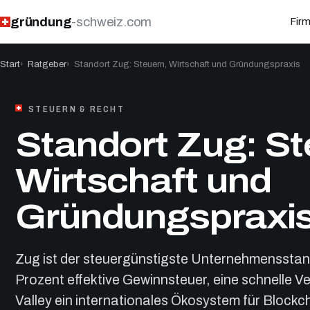
gründung
-schweiz.com
Fir
Start
Ratgeber
Standort Zug: Steuern, Wirtschaft und Gründungspraxis
STEUERN & RECHT
Standort Zug: St
Wirtschaft und
Gründungspraxi
Zug ist der steuergünstigste Unternehmensstand
Prozent effektive Gewinnsteuer, eine schnelle 
Valley ein internationales Ökosystem für Blockc