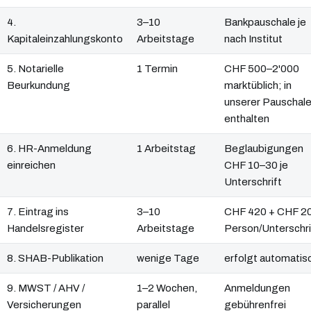
4.
3–10
Bankpauschale je
Kapitaleinzahlungskonto
Arbeitstage
nach Institut
5. Notarielle
1 Termin
CHF 500–2'000
Beurkundung
marktüblich; in
unserer Pauschal
enthalten
6. HR-Anmeldung
1 Arbeitstag
Beglaubigungen
einreichen
CHF 10–30 je
Unterschrift
7. Eintrag ins
3–10
CHF 420 + CHF 20
Handelsregister
Arbeitstage
Person/Unterschri
8. SHAB-Publikation
wenige Tage
erfolgt automatis
9. MWST / AHV /
1–2 Wochen,
Anmeldungen
Versicherungen
parallel
gebührenfrei