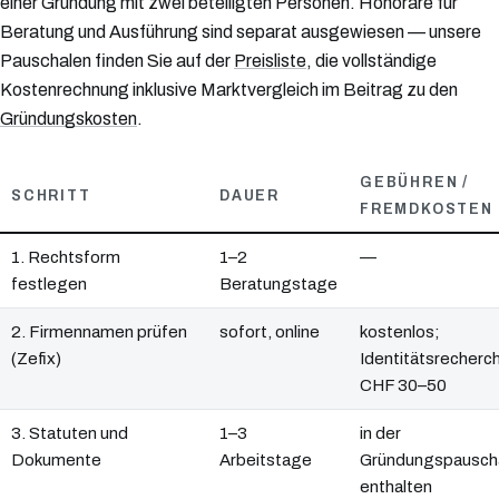
einer Gründung mit zwei beteiligten Personen. Honorare für
Beratung und Ausführung sind separat ausgewiesen — unsere
Pauschalen finden Sie auf der
Preisliste
, die vollständige
Kostenrechnung inklusive Marktvergleich im Beitrag zu den
Gründungskosten
.
GEBÜHREN /
SCHRITT
DAUER
FREMDKOSTEN
1. Rechtsform
1–2
—
festlegen
Beratungstage
2. Firmennamen prüfen
sofort, online
kostenlos;
(Zefix)
Identitätsrecherc
CHF 30–50
3. Statuten und
1–3
in der
Dokumente
Arbeitstage
Gründungspausch
enthalten