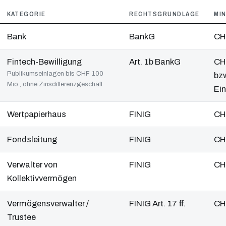
KATEGORIE
RECHTSGRUNDLAGE
MI
Bank
BankG
CH
Fintech-Bewilligung
Art. 1b BankG
CH
Publikumseinlagen bis CHF 100
bzw
Mio., ohne Zinsdifferenzgeschäft
Ei
Wertpapierhaus
FINIG
CHF
Fondsleitung
FINIG
CHF
Verwalter von
FINIG
CH
Kollektivvermögen
Vermögensverwalter /
FINIG Art. 17 ff.
CH
Trustee